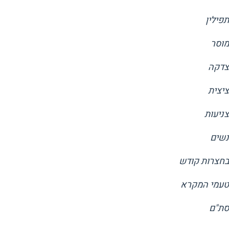
תפילין
מוסר
צדקה
ציצית
צניעות
נשים
בחצרות קודש
טעמי המקרא
סת"ם